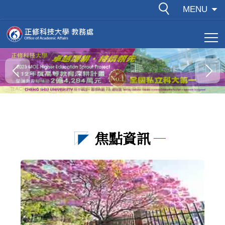
跳
MENU
到
主
要
內
容
區
焦點資訊