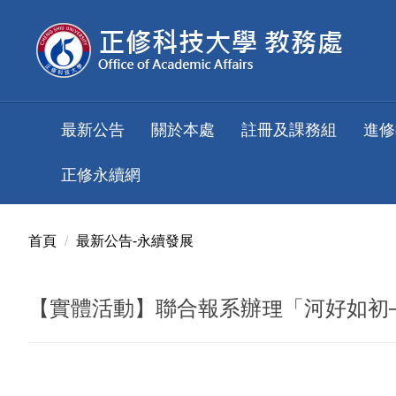
跳
到
主
要
內
容
最新公告
關於本處
註冊及課務組
進修
區
正修永續網
首頁
最新公告-永續發展
【實體活動】聯合報系辦理「河好如初─Des