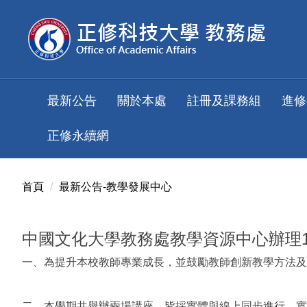
跳
到
主
要
內
容
最新公告
關於本處
註冊及課務組
進修
區
正修永續網
首頁
最新公告-教學發展中心
中國文化大學教務處教學資源中心辦理1
一、為提升本校教師專業成長，並鼓勵教師創新教學方法及
二、本學期共舉辦兩場講座，皆採實體與線上同步進行，實體