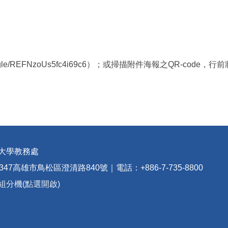
gle/REFNzoUs5fc4i69c6）；或掃描附件海報之QR-co
大學教務處
347高雄市鳥松區澄清路840號｜電話：+886-7-735-8800
組分機(點選開啟)