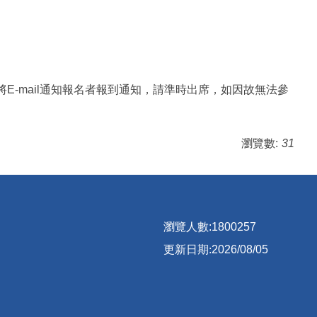
de，行前將E-mail通知報名者報到通知，請準時出席，如因故無法參
瀏覽數:
31
瀏覽人數:
1
8
0
0
2
5
7
更新日期:
2026/08/05