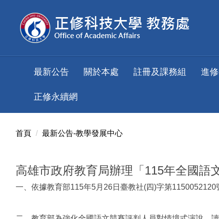
跳
到
主
要
內
容
最新公告
關於本處
註冊及課務組
進修
區
正修永續網
首頁
最新公告-教學發展中心
高雄市政府教育局辦理「115年全國
一、依據教育部115年5月26日臺教社(四)字第11500521
二、教育部為強化全國語文競賽評判人員對情境式演說、讀