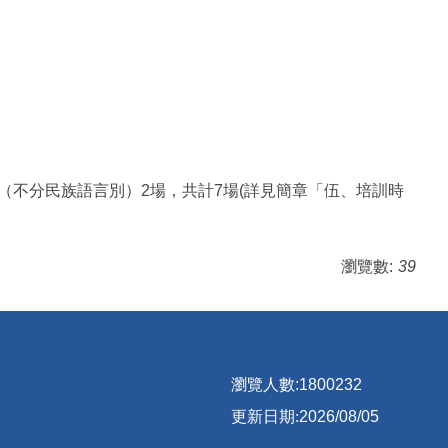
言（不分民族語言別）2場，共計7場(詳見簡章「伍、培訓時
瀏覽數:
39
瀏覽人數:
1
8
0
0
2
3
2
更新日期:
2026/08/05