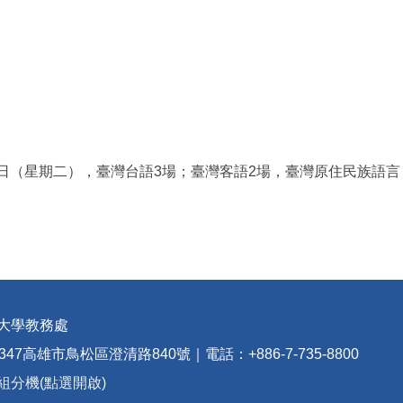
月21日（星期二），臺灣台語3場；臺灣客語2場，臺灣原住民族語
大學教務處
347高雄市鳥松區澄清路840號｜電話：+886-7-735-8800
組分機(點選開啟)