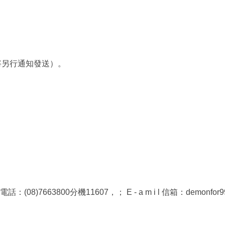
連結將另行通知發送）。
。
800分機11607，； E - a m i l 信箱：demonfor99@ma