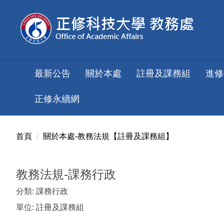
跳
到
主
要
內
容
最新公告
關於本處
註冊及課務組
進修
區
正修永續網
首頁
關於本處-教務法規【註冊及課務組】
教務法規-課務行政
分類:
課務行政
單位:
註冊及課務組