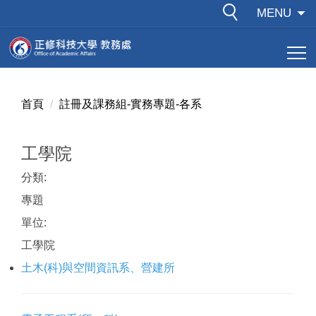
跳
MENU
到
主
要
內
容
首頁
註冊及課務組-實務專題-各系
區
工學院
分類:
專題
單位:
工學院
土木(科)與空間資訊系、營建所